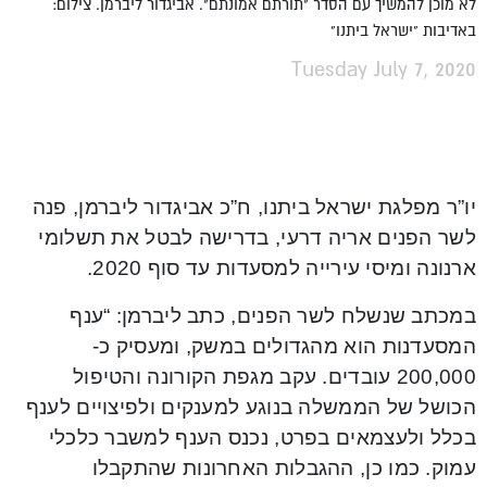
לא מוכן להמשיך עם הסדר "תורתם אמונתם". אביגדור ליברמן. צילום:
באדיבות "ישראל ביתנו"
Tuesday July 7, 2020
יו”ר מפלגת ישראל ביתנו, ח”כ אביגדור ליברמן, פנה
לשר הפנים אריה דרעי, בדרישה לבטל את תשלומי
ארנונה ומיסי עירייה למסעדות עד סוף 2020.
במכתב שנשלח לשר הפנים, כתב ליברמן: “ענף
המסעדנות הוא מהגדולים במשק, ומעסיק כ-
200,000 עובדים. עקב מגפת הקורונה והטיפול
הכושל של הממשלה בנוגע למענקים ולפיצויים לענף
בכלל ולעצמאים בפרט, נכנס הענף למשבר כלכלי
עמוק. כמו כן, ההגבלות האחרונות שהתקבלו