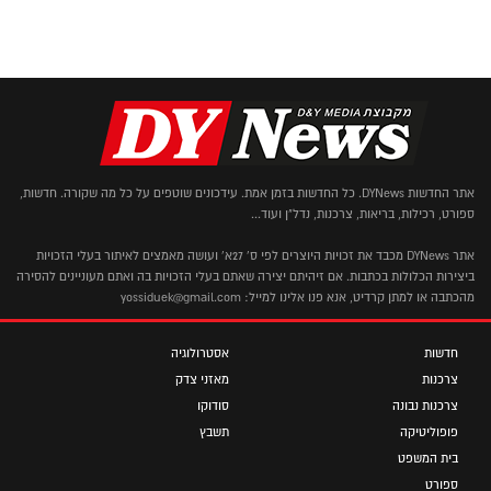
אתר החדשות DYNews. כל החדשות בזמן אמת. עידכונים שוטפים על כל מה שקורה. חדשות,
ספורט, רכילות, בריאות, צרכנות, נדל"ן ועוד...
אתר DYNews מכבד את זכויות היוצרים לפי ס' 27א' ועושה מאמצים לאיתור בעלי הזכויות
ביצירות הכלולות בכתבות. אם זיהיתם יצירה שאתם בעלי הזכויות בה ואתם מעוניינים להסירה
מהכתבה או למתן קרדיט, אנא פנו אלינו למייל: yossiduek@gmail.com
חדשות
אסטרולוגיה
צרכנות
מאזני צדק
צרכנות נבונה
סודוקו
פופוליטיקה
תשבץ
בית המשפט
ספורט