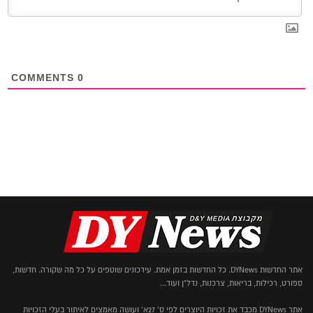
COMMENTS
0
אתר החדשות DYNews. כל החדשות בזמן אמת. עידכונים שוטפים על כל מה שקורה. חדשות,
ספורט, רכילות, בריאות, צרכנות, נדל"ן ועוד...
אתר DYNews מכבד את זכויות היוצרים לפי ס' 27א' ועושה מאמצים לאיתור בעלי הזכויות