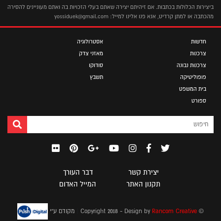
ביצירות הכלולות בכתבות. אם זיהיתם יצירה שאתם בעלי הזכויות בה ואתם מעוניינים להסירה
מהכתבה או למתן קרדיט, אנא פנו אלינו למייל: yossiduek@gmail.com
חדשות
אסטרולוגיה
צרכנות
מאזני צדק
צרכנות נבונה
סודוקו
פופוליטיקה
תשבץ
בית המשפט
ספורט
יצירת קשר
דבר העורך
תקנון האתר
המייל האדום
|
© Copyright 2018 - Design by
Rancom Creative
מקודם ע"י