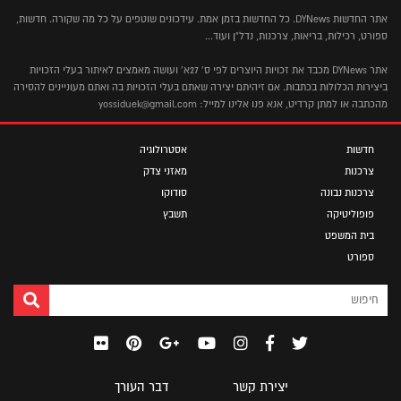
אתר החדשות DYNews. כל החדשות בזמן אמת. עידכונים שוטפים על כל מה שקורה. חדשות,
ספורט, רכילות, בריאות, צרכנות, נדל"ן ועוד...
אתר DYNews מכבד את זכויות היוצרים לפי ס' 27א' ועושה מאמצים לאיתור בעלי הזכויות
ביצירות הכלולות בכתבות. אם זיהיתם יצירה שאתם בעלי הזכויות בה ואתם מעוניינים להסירה
מהכתבה או למתן קרדיט, אנא פנו אלינו למייל: yossiduek@gmail.com
חדשות
אסטרולוגיה
צרכנות
מאזני צדק
צרכנות נבונה
סודוקו
פופוליטיקה
תשבץ
בית המשפט
ספורט
יצירת קשר
דבר העורך