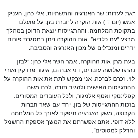
זאת לעדות: שר האנרגיה והתשתיות, אלי כהן, העניק
אמש (יום ד’) אות הוקרה לחברת בזן, על פועלם
בתקופת המלחמה, וההתגייסות יוצאת הדופן במהלך
מבצע “עם כלביא”. אות ההוקרה ניתן במסגרת פורום
יו”רים ומנכ”לים של מכון האנרגיה והסביבה.
בעת מתן אות ההוקרה, אמר השר אלי כהן: “לבזן
נהרגו שלושה עובדים, דני אברהם, איגור פרדקין ואורי
לוי, זכרם לברכה. אני מבקש לתת את אות ההוקרה על
ההתגייסות האישית ולהגיד תודה, לכם משה
קפלינסקי ואסף אלמגור, ולכל העובדים המסורים.
בזכות ההתגייסות של בזן, יחד עם שאר חברות
הקבוצה, משק האנרגיה תיפקד לאורך כל המלחמה
ללא דופי. אתם אפשרתם את המשך אספקת החשמל
והדלק למטוסים”.