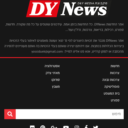
אתר החדשות DYNews. כל החדשות בזמן אמת. עידכונים שוטפים על כל מה שקורה. חדשות,
ספורט, רכילות, בריאות, צרכנות, נדל"ן ועוד...
אתר DYNews מכבד את זכויות היוצרים לפי ס' 27א' ועושה מאמצים לאיתור בעלי הזכויות
ביצירות הכלולות בכתבות. אם זיהיתם יצירה שאתם בעלי הזכויות בה ואתם מעוניינים להסירה
מהכתבה או למתן קרדיט, אנא פנו אלינו למייל: yossiduek@gmail.com
חדשות
אסטרולוגיה
צרכנות
מאזני צדק
צרכנות נבונה
סודוקו
פופוליטיקה
תשבץ
בית המשפט
ספורט