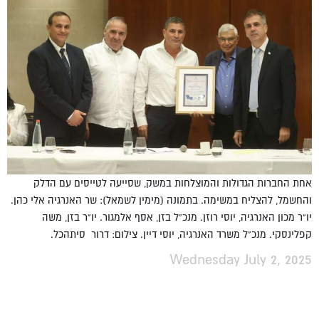
אחת החברות הגדולות והמוצלחות במשק, שסייעה לטייסים עם הדלק
והחשמל, להצליח במשימה. בתמונה (מימין לשמאל): שר האנרגיה אלי כהן.
יו"ר מכון האנרגיה, יוסי רוזן. מנכ"ל בזן, אסף אלמגור. יו"ר בזן, משה
קפלינסקי. מנכ"ל משרד האנרגיה, יוסי דיין. צילום: דרור סיתהכל.
Wednesday July 2, 2025