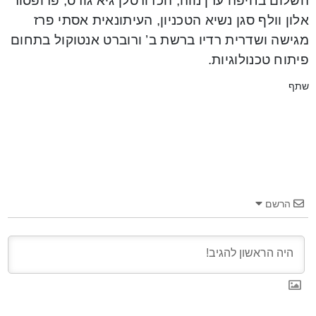
השלום בחיפה ערן נווה, הכדורסלן גיא גודס, פרופסור
אלון וולף סגן נשיא הטכניון, העיתונאית אסתי פרז
מגישה ושדרית רדיו ברשת ב’ ורוברט אנטוקול בתחום
פיתוח טכנולוגיות.
שתף
הרשם