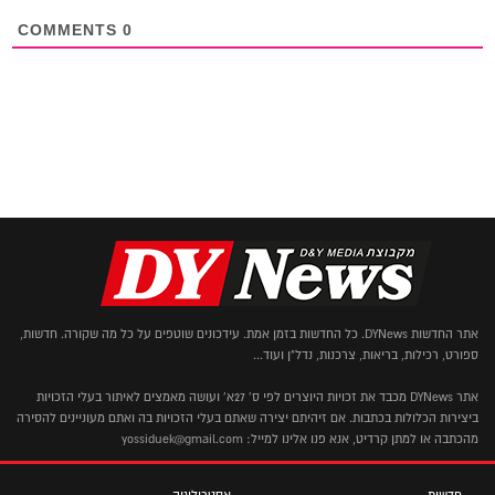
COMMENTS
0
אתר החדשות DYNews. כל החדשות בזמן אמת. עידכונים שוטפים על כל מה שקורה. חדשות,
ספורט, רכילות, בריאות, צרכנות, נדל"ן ועוד...
אתר DYNews מכבד את זכויות היוצרים לפי ס' 27א' ועושה מאמצים לאיתור בעלי הזכויות
ביצירות הכלולות בכתבות. אם זיהיתם יצירה שאתם בעלי הזכויות בה ואתם מעוניינים להסירה
מהכתבה או למתן קרדיט, אנא פנו אלינו למייל: yossiduek@gmail.com
חדשות
אסטרולוגיה