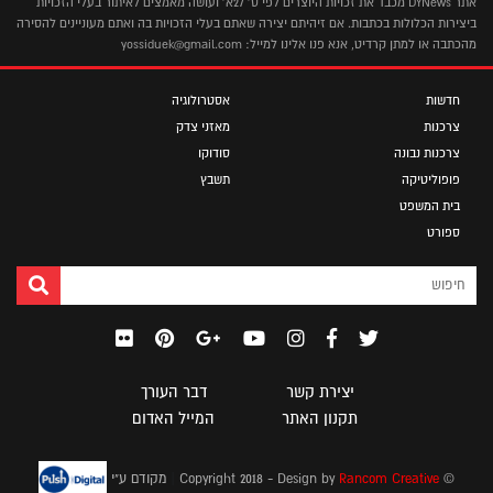
אתר DYNews מכבד את זכויות היוצרים לפי ס' 27א' ועושה מאמצים לאיתור בעלי הזכויות
ביצירות הכלולות בכתבות. אם זיהיתם יצירה שאתם בעלי הזכויות בה ואתם מעוניינים להסירה
מהכתבה או למתן קרדיט, אנא פנו אלינו למייל: yossiduek@gmail.com
חדשות
אסטרולוגיה
צרכנות
מאזני צדק
צרכנות נבונה
סודוקו
פופוליטיקה
תשבץ
בית המשפט
ספורט
יצירת קשר
דבר העורך
תקנון האתר
המייל האדום
|
© Copyright 2018 - Design by
Rancom Creative
מקודם ע"י