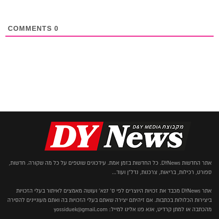
COMMENTS
0
אתר החדשות DYNews. כל החדשות בזמן אמת. עידכונים שוטפים על כל מה שקורה. חדשות,
ספורט, רכילות, בריאות, צרכנות, נדל"ן ועוד...
אתר DYNews מכבד את זכויות היוצרים לפי ס' 27א' ועושה מאמצים לאיתור בעלי הזכויות
ביצירות הכלולות בכתבות. אם זיהיתם יצירה שאתם בעלי הזכויות בה ואתם מעוניינים להסירה
מהכתבה או למתן קרדיט, אנא פנו אלינו למייל: yossiduek@gmail.com