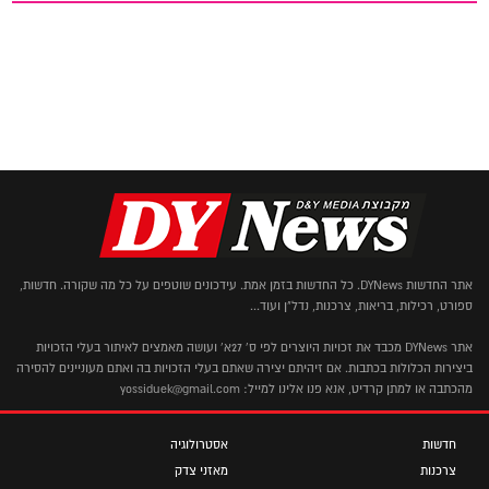
אתר החדשות DYNews. כל החדשות בזמן אמת. עידכונים שוטפים על כל מה שקורה. חדשות,
ספורט, רכילות, בריאות, צרכנות, נדל"ן ועוד...
אתר DYNews מכבד את זכויות היוצרים לפי ס' 27א' ועושה מאמצים לאיתור בעלי הזכויות
ביצירות הכלולות בכתבות. אם זיהיתם יצירה שאתם בעלי הזכויות בה ואתם מעוניינים להסירה
מהכתבה או למתן קרדיט, אנא פנו אלינו למייל: yossiduek@gmail.com
חדשות
אסטרולוגיה
צרכנות
מאזני צדק