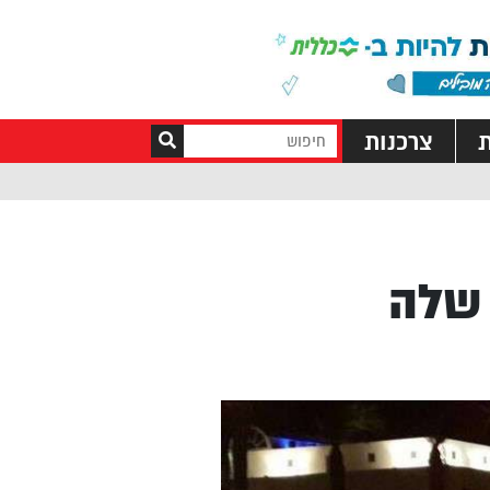
ת
צרכנות
 שלה