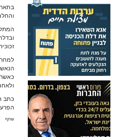
והחלה 
המתלו
ובדלת
זכוכית. המתלונן
למחרת
הנאשמ
כאשר 
ולאחר 
הפרעה
שתף