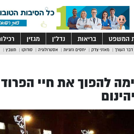
ת המשפט
בריאות
נדל”ן
מגזין
רכילו
דבר העורך
מאזני צדק
יחסים וזוגיות
אסטרולוגיה
סודוקו
תשבץ
מה להפוך את חיי הפרוד
הינום