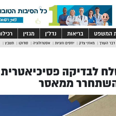
ת המשפט
בריאות
נדל”ן
מגזין
רכילו
דבר העורך
מאזני צדק
יחסים וזוגיות
אסטרולוגיה
סודוקו
תשבץ
ח לבדיקה פסיכיאטרית 
שתחרר ממאסר