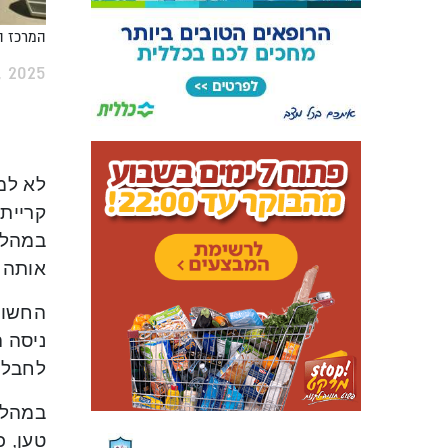
המרכז הר
, 2025
אותה ע
החשוד
ניסה 
לחבלה 
במהלך 
טען, כ