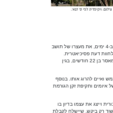
 ויקיפדיה לפי ס' 27א'.
לא למד לקח: בית משפט השלום בחיפה, האריך בסוף השבוע ב-4 ימים, את מעצרו של תושב
ח אותו לחוות דעת פסיכיאטרית.
במהלך הדיון התברר, כי יום לפני המעצר, השתחרר החשוד ממאסר בן 22 חודשים, בגין
 ואיים להרוג אותו. בנוסף
 איומים ותקיפת זקן הגורמת
ת וייצג את עצמו בדיון בו
החשוד רק ביקש, שיישלח לקבלת