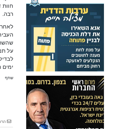
חוות 
רבה.
לאחר 
העבירו
על תנ
ימים נ
שתף
הרש