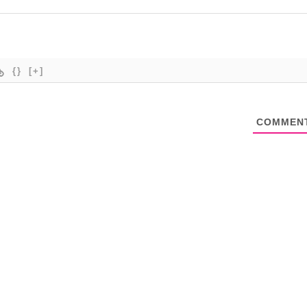
{}
[+]