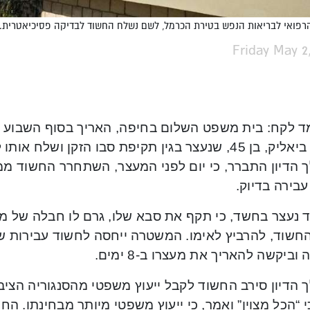
פואי לבריאות הנפש בטירת הכרמל, לשם נשלח החשוד לבדיקה פסיכיאטרית. צילום:
Friday May 2
קריית ביאליק, בן 45, שנעצר בגין תקיפת סבו הזקן ושל
בירה בדיוק.
 נעצר בחשד, כי תקף את סבא שלו, גרם לו חבלה של ממש
החשוד, להרביץ לאימו. המשטרה ייחסה לחשוד עבירות של
וביקשה להאריך את מעצרו ב-8 ימים.
הדיון סירב החשוד לקבל ייעוץ משפטי מהסנגוריה הציבורי
י “הכל מצוין” ואמר, כי ייעוץ משפטי מיותר מבחינתו. 