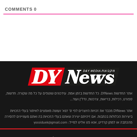
COMMENTS
0
אתר החדשות DYNews. כל החדשות בזמן אמת. עידכונים שוטפים על כל מה שקורה. חדשות,
ספורט, רכילות, בריאות, צרכנות, נדל"ן ועוד...
אתר DYNews מכבד את זכויות היוצרים לפי ס' 27א' ועושה מאמצים לאיתור בעלי הזכויות
ביצירות הכלולות בכתבות. אם זיהיתם יצירה שאתם בעלי הזכויות בה ואתם מעוניינים להסירה
מהכתבה או למתן קרדיט, אנא פנו אלינו למייל: yossiduek@gmail.com