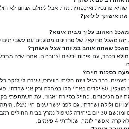
שהיא פדנטית ואיכפתית מדי. אבל לעולם אנחנו לא הולכי
את אישתך ליליאן?
אכל האהוב עליך מבית אימא?
ן. זהו מאכל מרוקאי, של סרדינים מטוגנים עם עשבי תיבול
אכל שאתה אוהב במיוחד אצל אישתך?
ולא בכבד, עם פירות יבשים וצנוברים. אחרי שזה מתבשל
.
פעם בסכנת חיים?
עמים. כבר בגיל שנה חליתי בווירוס, שגרם לי לנקב בלב.
בקרית מוצקין. 50 ילדים בארץ חלו במחלה ורק אני שרד
יום הכיפורים, כחייל בסיירת “אגוז”, עת השתתפתי בקר
ינו יום ולילה ושרדתי. גם לפני עשר שנים חיי ניצלו. היתה
מורדם ומונשם 30 יום ביחידה לטיפול נמרץ בבית החולי
 קרה. אפשר לומר, שנולדתי 4 פעמים.
ם אוהב אותך?