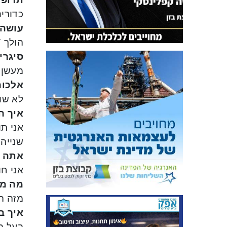
כדורים
עושה 
הולך 7 קילומטר פעמיים בשבוע.
סיגרי
מעשן ס
אלכוה
לא שו
איך ה
אני ת
שנייה 
אתה מ
אני חו
מה מט
מזה הו
איך בנ
בעל מי