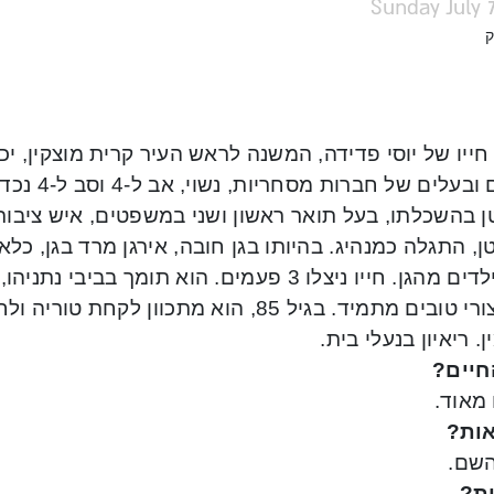
Sunday July 7
ק
חייו של יוסי פדידה, המשנה לראש העיר קרית מוצקין, י
עסקים ובעלי
ן, התגלה כמנהיג. בהיותו בגן חובה, אירגן מרד בגן, כל
את הילדים מהגן. חייו ניצלו 3 פעמים. הוא תומך ב
חיים צורי טובים מתמיד. בגיל 85, הוא מתכוו
. ריאיון בנעלי בית.
חיים?
מאוד.
ות?
השם.
ת?