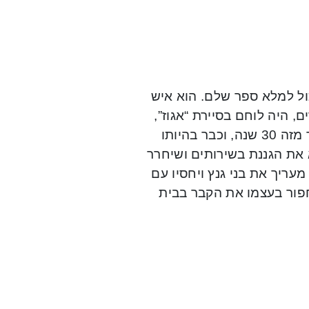
כול למלא ספר שלם. הוא איש
ם של חברות מסחריות, נשוי, אב ל-4 וסב ל-4 נכדים, היה לוחם בסיירת “אגוז”,
משפטן בהשכלתו, בעל תואר ראשון ושני במשפטים, איש ציבור מזה 30 שנה, וכבר בהיותו
א את הגננת בשירותים ושיחרר
ביבי נתניהו, מעריך את בני גנץ ויחסיו עם
ן לקחת טוריה ולחפור בעצמו את הקבר בבית