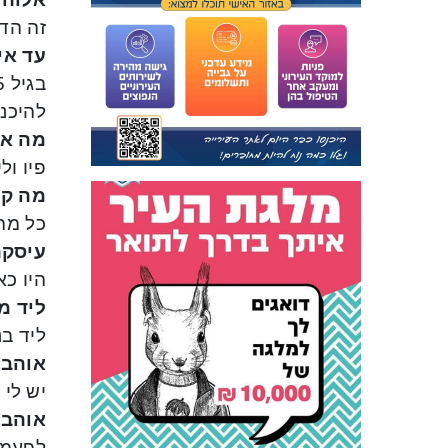
זה הדד
עד אי
להיכנס
מה את
פיו ולי
מה קנ
כל מה
עיסקה
היו כא
ליד מ
ליד בנ
אוהב 
יש לי 
אוהב 
לפעמי