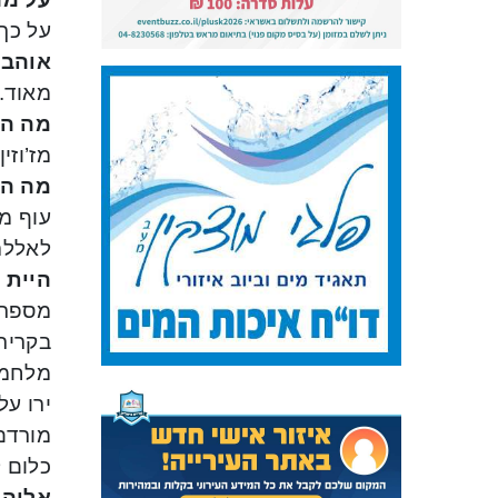
על כך 
אוהב 
מאוד.
מה המ
מז’וזי
מה המ
עוף ממ
לאללה
היית 
מספר פ
מלחמת 
ירו על
כלום לא
אלוהי