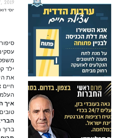
, 2019
יוסי דוא
סיפור 
ילד קט
העלמין
איך ה
טובים 
הבריא
ברוך 
תרופו