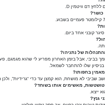
 ללחץ דם וויטמין D.
כושר?
ות?
יגר קובני אחד ביום.
ול?
תה.
התנהלות של נתניהו?
ומך בביבי, אבל בזמן האחרון מפריע לי שהוא מגמגם, 
בניסיון שלו להתחבר לשמאל.
אמין בחפותו?
שב שביבי לא מושחת, הוא קמצן עד כדי “גרידיות”, ולכן
ושטשות, מאשימים אותו בשוחד?
א ייצא.
י גנץ?
דות טובות ונקי כפיים, אך חסר ניסיון פוליטי.