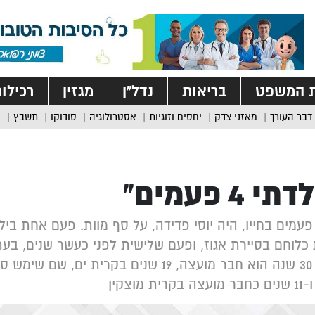
ת המשפט
בריאות
נדל”ן
מגזין
רכילו
דבר העורך
מאזני צדק
יחסים וזוגיות
אסטרולוגיה
סודוקו
תשבץ
י 4 פעמים"
עמים בחייו, היה יוסי פדידה, על סף מוות. פעם אחת ביל
כלוחם בסיירת אגוז, ופעם שלישית לפני כעשר שנים, בע
נמרץ. 30 שנה הוא חבר מועצה, 19 שנים בקרית י
רית מוצקין