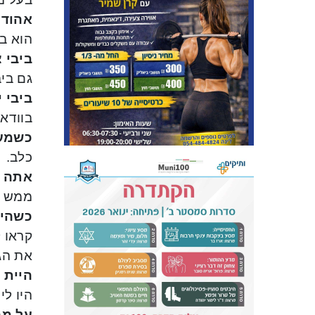
אהוד 
הוא בן 77, רגזן ועצבני. שייתן הזדמנות 
ביבי 
גם ביב
ביבי 
בוודאי
כשמעצ
כלב.
אתה א
ממש ל
כשהיי
קראו ל
את הגנ
היית 
היו לי
על מה