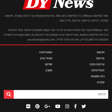
אתר החדשות DYNews. כל החדשות בזמן אמת. עידכונים שוטפים על כל מה שקורה. חדשות,
ספורט, רכילות, בריאות, צרכנות, נדל"ן ועוד...
אתר DYNews מכבד את זכויות היוצרים לפי ס' 27א' ועושה מאמצים לאיתור בעלי הזכויות
ביצירות הכלולות בכתבות. אם זיהיתם יצירה שאתם בעלי הזכויות בה ואתם מעוניינים להסירה
מהכתבה או למתן קרדיט, אנא פנו אלינו למייל: yossiduek@gmail.com
חדשות
אסטרולוגיה
צרכנות
מאזני צדק
צרכנות נבונה
סודוקו
פופוליטיקה
תשבץ
בית המשפט
ספורט