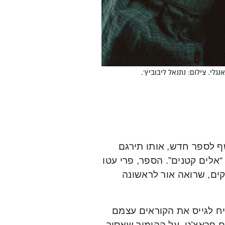
לי. צילום: נתנאל ליבוביץ'.
ף לספר חדש, אותו תירגם
כה 30 שנה לתרגום הספר “אלים קטנים”. הספר, פרי עטו
ים, שרואה אור לראשונה
ח לגייס את הקוראים עצמם
ם פראצ’ט, על ההומור שאסור