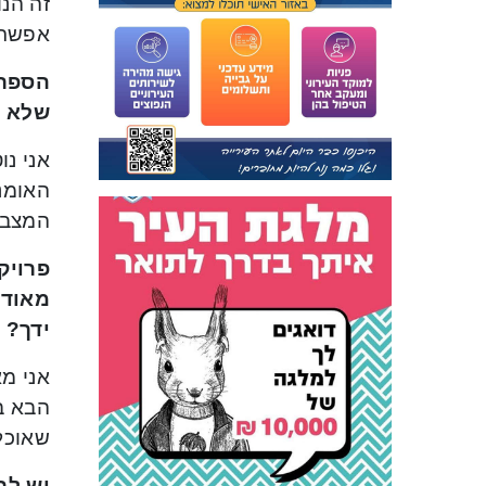
זה הנו
אפשר 
הספר 
שלא ל
אני נו
האומנ
המצב.
פרויק
מאוד 
ידך
?
אני מ
הבא בס
שאוכל 
יש לך