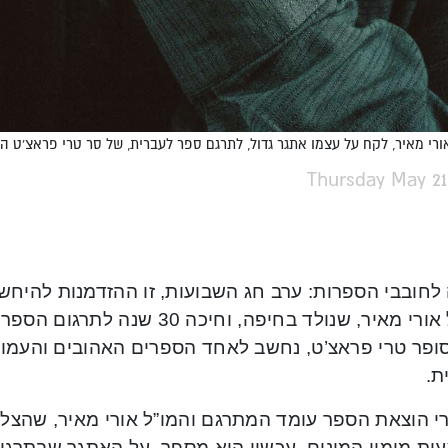
רי מאיר, לקח על עצמו אתגר גדול, לתרגם ספר לעברית, של סר טרי פראצ'ט האנג
Thursday May 21
 לחובבי הספרות: ערב חג השבועות, זו ההזדמנות להיחש
המו”ל אורי מאיר, שנולד בחיפה, וחי
ופר טרי פראצ’ט, נחשב לאחד הספרים האהובים והעמוק
ת.
י הוצאת הספר עומד המתרגם והמו”ל אורי מאיר, שהצלי
ות מימון המונים. עכשיו הוא מספר, על האתגר שבתרגו