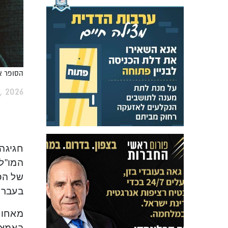
הסופר או
, 2026
חגיגה
של הס
בעברי
מאחור
באמצע