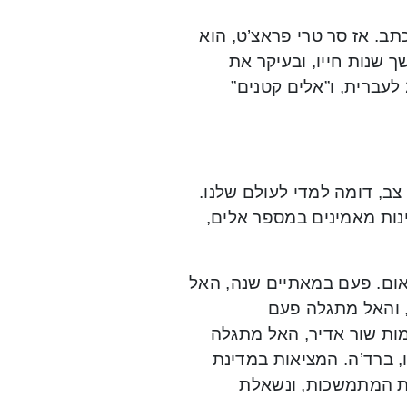
תב. אז סר טרי פראצ’ט, הוא
פרים במשך שנות חייו, ובעיקר את
סדרת עולם הדיסק, הכוללת 41 ספרים. מתוך ה-41 תורגמו 22 לעברית, ו”אלים קטנים”
צב, דומה למדי לעולם שלנו.
דינות מאמינים במספר אלים,
ום. פעם במאתיים שנה, האל
, והאל מתגלה פעם
ות שור אדיר, האל מתגלה
, ברד’ה. המציאות במדינת
ות המתמשכות, ונשאלת