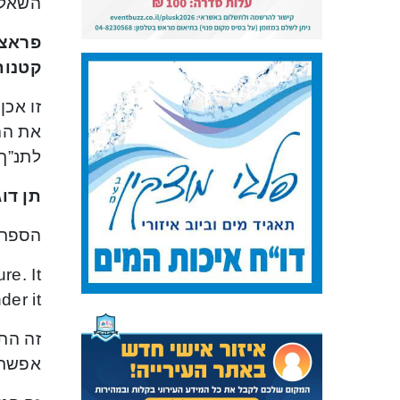
השאלה
פראצ’
קטנות
זו אכן
את ההו
לתנ”ך,
תן דו
הספר 
re. It
er it.
זה התר
אפשרי