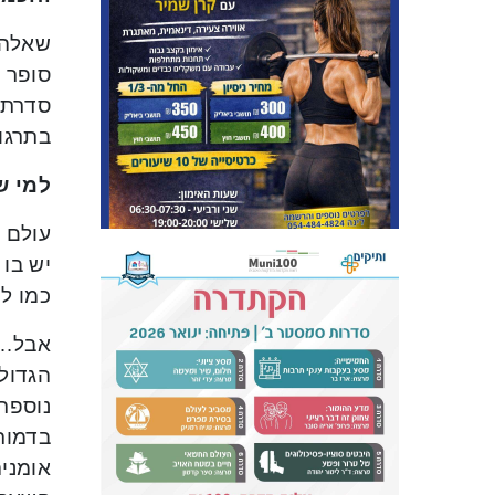
שאלה מ
בתרגומ
למי ש
עולם ה
יש בו 
כמו למ
אבל… 
הגדול 
נוספת
בדמות 
אומני