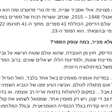
צוינת. אולי אסביר שנייה, מי זה טרי פראצ’ט ומה הוא כ
סופר אנגלי 1948 – 2015, שכתב עשרות רבות של ס
י ובהוצאתי, הוא הספר ה-23.
לא מכיר, במה עוסק הספר
?
דיסק, חוץ מן העובדה, שהוא עולם שטוח הנישא על גבי 
מדינות שונות, ולמדינות הללו יש אלים שונים. ברוב המ
של במיתולוגיה היוונית.
במדינת אומניה מאמינים באל אחד בלבד, האל הגדול א
אום מתגלה לעולם, ועכשיו הגיע זמנו של הנביא השמיני
.אבל… במקום להתגלות בדמות אריה רב עוצמה, או בדמ
צב די קטן. ויש רק מאמין אחד, שמסוגל לשמוע את קולו
ה היא קודרת בגלל הכנסייה האומניאנית, ובגלל המלחמ