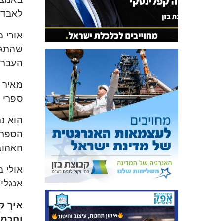
לאבד ב
שהתגיי
העברית
ספרי מ
הוא נה
הספריו
האהובה
אולי 
אנגלי
איך ק
וחכמה