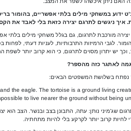
 האם ניתן איכשהו לשפר את המצב.
ט ידוע במשחקי מילים בלתי אפשריים, בהומור בריטי
. איך ניגשים לתרגם יצירה כזאת בלי לאבד את הקס
 יצירה מורכבת לתרגום, גם בגלל משחקי מילים בלתי אפש
מור. לגבי הרמיזות התרבותיות, לעניות דעתי, לפחות ב
 וכך יש יתרון מסוים לתרגום, כי הוא קרוב יותר לשפת ה
גמה לאתגר כזה מהספר?
נפתח בשלושת המשפטים הבאים:
nd the eagle. The tortoise is a ground living creatu
mpossible to live nearer the ground without being und
גום שג’מיני נותן: עתה, התבונן בצב ובנשר. הצב הוא יצ
 לחיות קרוב יותר לקרקע בלי להיות מתחתיה.