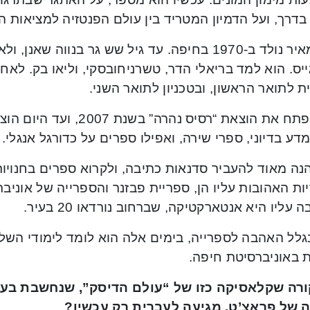
דרך, ועל הדמיון המטריד בין עולם הפנטזיה למציאות ה
אורי מאיר נולד ב-1970 בחיפה. עד גיל שש גר בנווה
ס. הוא למד בריאלי הדר, טשרניחובסקי, וליאו בק. לאח
 לתואר הראשון, ובטכניון לתואר השני.
דע בדיוני, ספרי שירה, ואפילו ספרים על כדורגל אנגלי.
נה מאוד להעביר סדנאות כתיבה, ולקרוא ספרים בחנויו
ת האהובות עליו הן, ספריית פבזנר והספרייה של אוניב
 עליו היא אנטארקטיקה, שברחוב נורדאו 20 בעיר.
בגלל האהבה לספרייה, בימים אלה הוא לומד לימודי השל
ת באוניברסיטת חיפה.
ורה שקלאסיקה כזו של “עולם הדיסק”, שנחשבת בעינ
 של פראצ’ט, מגיעה לעברית רק עכשיו?