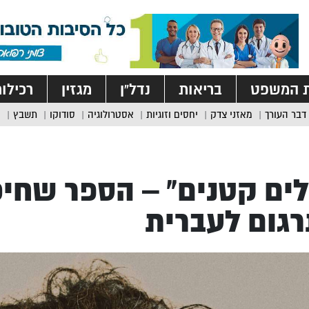
ת המשפט
בריאות
נדל”ן
מגזין
רכילו
דבר העורך
מאזני צדק
יחסים וזוגיות
אסטרולוגיה
סודוקו
תשבץ
גום לעברית