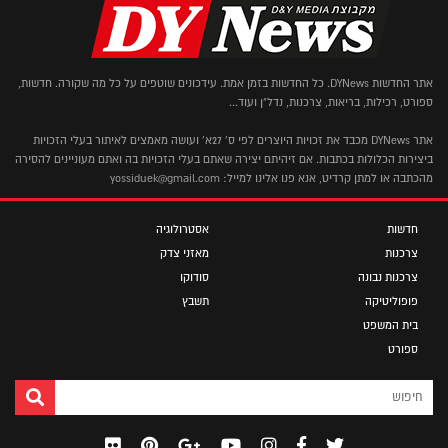
אתר החדשות DYNews. כל החדשות בזמן אמת. עידכונים שוטפים על כל מה שקורה. חדשות,
ספורט, רכילות, בריאות, צרכנות, נדל"ן ועוד...
אתר DYNews מכבד את זכויות היוצרים לפי ס' 27א' ועושה מאמצים לאיתור בעלי הזכויות
ביצירות הכלולות בכתבות. אם זיהיתם יצירה שאתם בעלי הזכויות בה ואתם מעוניינים להסירה
מהכתבה או למתן קרדיט, אנא פנו אלינו למייל: yossiduek@gmail.com
חדשות
אסטרולוגיה
צרכנות
מאזני צדק
צרכנות נבונה
סודוקו
פופוליטיקה
תשבץ
בית המשפט
ספורט