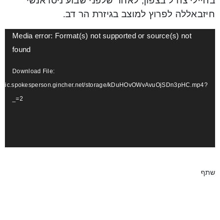
בחיילי צה”ל בצפון, לאחר שלפני שבוע ניסו אנשי
חיזבאללה לפרוץ למוצב בגיזרת הר דב.
Video
Media error: Format(s) not supported or source(s) not
Player
found
Download File:
/static.spokesperson.gincher.net/storage/kDuHOvOWvAvuOjSDn3pHC.mp4?
_=2
שתף