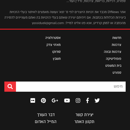
ספורט, רכילות, בריאות, צרכנות, נדל"ן ועוד...
אתר DYNews מכבד את זכויות היוצרים לפי ס' 27א' ועושה מאמצים לאיתור בעלי הזכויות
ביצירות הכלולות בכתבות. אם זיהיתם יצירה שאתם בעלי הזכויות בה ואתם מעוניינים להסירה
מהכתבה או למתן קרדיט, אנא פנו אלינו למייל: yossiduek@gmail.com
חדשות
אסטרולוגיה
צרכנות
מאזני צדק
צרכנות נבונה
סודוקו
פופוליטיקה
תשבץ
בית המשפט
ספורט
יצירת קשר
דבר העורך
תקנון האתר
המייל האדום