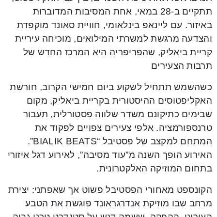
תתקיים ב-28 במאי, אחת המסיבות המדוברות
באיזור. עם ליינאפ בינלאומי, חוויית סאונד מוקפדת
והצדעה מרגשת למשרתי המילואים, מוכיחה עיריית
קריית ביאליק, שהפריפריה היא המרכז החדש של
תרבות הצעירים
כשהשמש תתחיל לשקוע ביום חמישי הקרוב, חורשת
האקליפטוסים ההיסטורית בקריית ביאליק, מקום
שבימים כתיקונם משדר שלווה פסטורלית, תעבור
טרנספורמציה. אלפי צעירים צפויים לפקוד את
המתחם למקצב של פסטיבל “BIALIK BEATS”.
האירוע הופך השנה מ”עוד מסיבה”, לאירוע דגל איזורי
בתחום המוזיקה האלקטרונית.
הקונספט מאחורי הפסטיבל פשוט אך שאפתני: יצירת
מרחב שבו מוזיקת אנדרגראונד פוגשת את הטבע
העירוני. ההפקה, ששמה דגש על סטנדרט טכני גבוה,