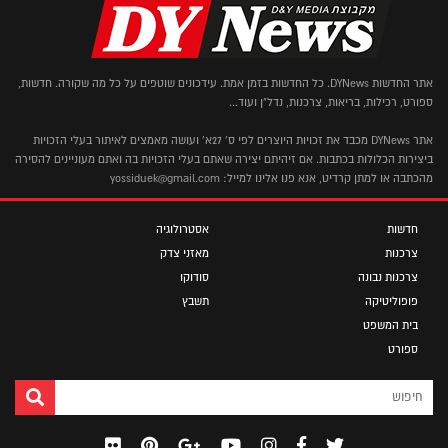
אתר החדשות DYNews. כל החדשות בזמן אמת. עידכונים שוטפים על כל מה שקורה. חדשות,
ספורט, רכילות, בריאות, צרכנות, נדל"ן ועוד...
אתר DYNews מכבד את זכויות היוצרים לפי ס' 27א' ועושה מאמצים לאיתור בעלי הזכויות
ביצירות הכלולות בכתבות. אם זיהיתם יצירה שאתם בעלי הזכויות בה ואתם מעוניינים להסירה
מהכתבה או למתן קרדיט, אנא פנו אלינו למייל: yossiduek@gmail.com
חדשות
אסטרולוגיה
צרכנות
מאזני צדק
צרכנות נבונה
סודוקו
פופוליטיקה
תשבץ
בית המשפט
ספורט