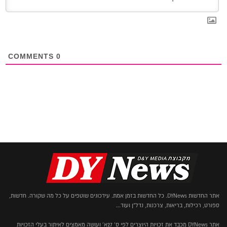
COMMENTS
0
אתר החדשות DYNews. כל החדשות בזמן אמת. עידכונים שוטפים על כל מה שקורה. חדשות,
ספורט, רכילות, בריאות, צרכנות, נדל"ן ועוד...
אתר DYNews מכבד את זכויות היוצרים לפי ס' 27א' ועושה מאמצים לאיתור בעלי הזכויות