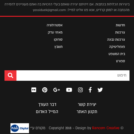
ביצירות הכלולות בכתבות. אם זיהיתם יצירה שאתם בעלי הזכויות בה ואתם מעוניינים להסירה
מהכתבה או למתן קרדיט, אנא פנו אלינו למייל: yossiduek@gmail.com
חדשות
אסטרולוגיה
צרכנות
מאזני צדק
צרכנות נבונה
סודוקו
פופוליטיקה
תשבץ
בית המשפט
ספורט
יצירת קשר
דבר העורך
תקנון האתר
המייל האדום
|
© Copyright 2018 - Design by
Rancom Creative
מקודם ע"י