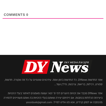
COMMENTS
0
אתר החדשות DYNews. כל החדשות בזמן אמת. עידכונים שוטפים על כל מה שקורה. חדשות,
ספורט, רכילות, בריאות, צרכנות, נדל"ן ועוד...
אתר DYNews מכבד את זכויות היוצרים לפי ס' 27א' ועושה מאמצים לאיתור בעלי הזכויות
ביצירות הכלולות בכתבות. אם זיהיתם יצירה שאתם בעלי הזכויות בה ואתם מעוניינים להסירה
מהכתבה או למתן קרדיט, אנא פנו אלינו למייל: yossiduek@gmail.com