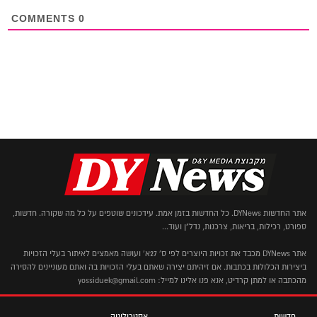
COMMENTS
0
אתר החדשות DYNews. כל החדשות בזמן אמת. עידכונים שוטפים על כל מה שקורה. חדשות,
ספורט, רכילות, בריאות, צרכנות, נדל"ן ועוד...
אתר DYNews מכבד את זכויות היוצרים לפי ס' 27א' ועושה מאמצים לאיתור בעלי הזכויות
ביצירות הכלולות בכתבות. אם זיהיתם יצירה שאתם בעלי הזכויות בה ואתם מעוניינים להסירה
מהכתבה או למתן קרדיט, אנא פנו אלינו למייל: yossiduek@gmail.com
חדשות
אסטרולוגיה