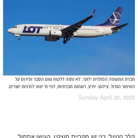
חברת התעופה הפולנית "לוט", לא נתנה ללקוח שום הסבר ופירוט על
האיחור הגדול. צילום: יח"צ, רשתות חברתיות, לפי ס' 27א' לזכויות יוצרים.
Sunday April 20, 2025
הלך הטיול: בני זוג מקריית מוצקין, הגישו אתמול