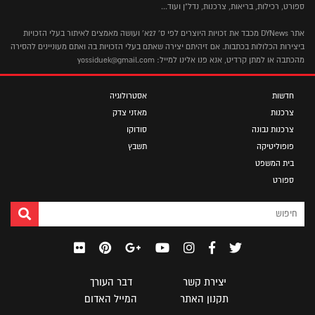
ספורט, רכילות, בריאות, צרכנות, נדל"ן ועוד...
אתר DYNews מכבד את זכויות היוצרים לפי ס' 27א' ועושה מאמצים לאיתור בעלי הזכויות
ביצירות הכלולות בכתבות. אם זיהיתם יצירה שאתם בעלי הזכויות בה ואתם מעוניינים להסירה
מהכתבה או למתן קרדיט, אנא פנו אלינו למייל: yossiduek@gmail.com
חדשות
אסטרולוגיה
צרכנות
מאזני צדק
צרכנות נבונה
סודוקו
פופוליטיקה
תשבץ
בית המשפט
ספורט
יצירת קשר
דבר העורך
תקנון האתר
המייל האדום