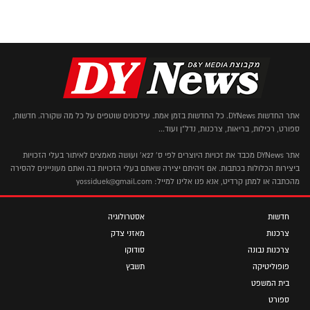
אתר החדשות DYNews. כל החדשות בזמן אמת. עידכונים שוטפים על כל מה שקורה. חדשות,
ספורט, רכילות, בריאות, צרכנות, נדל"ן ועוד...
אתר DYNews מכבד את זכויות היוצרים לפי ס' 27א' ועושה מאמצים לאיתור בעלי הזכויות
ביצירות הכלולות בכתבות. אם זיהיתם יצירה שאתם בעלי הזכויות בה ואתם מעוניינים להסירה
מהכתבה או למתן קרדיט, אנא פנו אלינו למייל: yossiduek@gmail.com
חדשות
אסטרולוגיה
צרכנות
מאזני צדק
צרכנות נבונה
סודוקו
פופוליטיקה
תשבץ
בית המשפט
ספורט