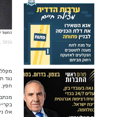
החשוד לק
, 2026
מקללו
חפץ, 
בקריית
אלו נ