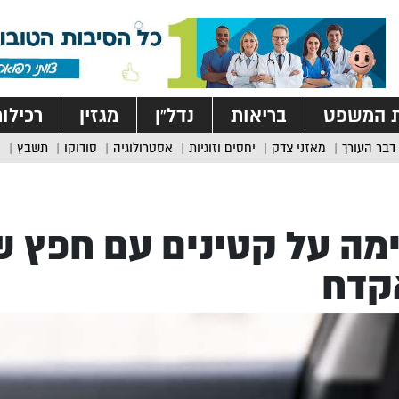
ת המשפט
בריאות
נדל”ן
מגזין
רכילו
דבר העורך
מאזני צדק
יחסים וזוגיות
אסטרולוגיה
סודוקו
תשבץ
מה על קטינים עם חפץ 
קדח