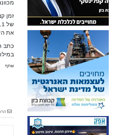
מכוונ
זמן ק
את הש
כתב ה
במילוי
שתף
הרש