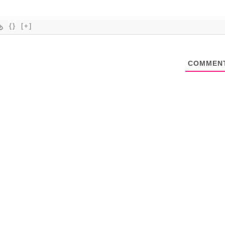
{}
[+]