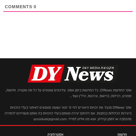
COMMENTS
0
אתר החדשות DYNews. כל החדשות בזמן אמת. עידכונים שוטפים על כל מה שקורה. חדשות,
ספורט, רכילות, בריאות, צרכנות, נדל"ן ועוד...
אתר DYNews מכבד את זכויות היוצרים לפי ס' 27א' ועושה מאמצים לאיתור בעלי הזכויות
ביצירות הכלולות בכתבות. אם זיהיתם יצירה שאתם בעלי הזכויות בה ואתם מעוניינים להסירה
מהכתבה או למתן קרדיט, אנא פנו אלינו למייל: yossiduek@gmail.com
חדשות
אסטרולוגיה