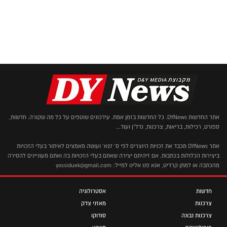
אתר החדשות DYNews. כל החדשות בזמן אמת. עידכונים שוטפים על כל מה שקורה. חדשות,
ספורט, רכילות, בריאות, צרכנות, נדל"ן ועוד...
אתר DYNews מכבד את זכויות היוצרים לפי ס' 27א' ועושה מאמצים לאיתור בעלי הזכויות
ביצירות הכלולות בכתבות. אם זיהיתם יצירה שאתם בעלי הזכויות בה ואתם מעוניינים להסירה
מהכתבה או למתן קרדיט, אנא פנו אלינו למייל: yossiduek@gmail.com
חדשות
אסטרולוגיה
צרכנות
מאזני צדק
צרכנות נבונה
סודוקו