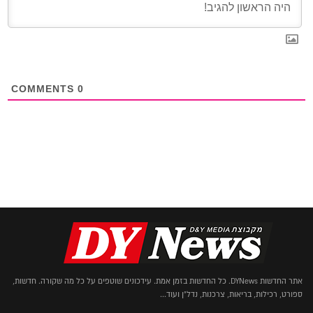
COMMENTS
0
אתר החדשות DYNews. כל החדשות בזמן אמת. עידכונים שוטפים על כל מה שקורה. חדשות,
ספורט, רכילות, בריאות, צרכנות, נדל"ן ועוד...