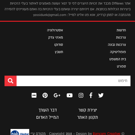
אתר DYNews מכבד את זכויות היוצרים לפי ס' 27א' ועושה מאמצים לאיתור בעלי הזכויות
ביצירות הכלולות בכתבות. אם זיהיתם יצירה שאתם בעלי הזכויות בה ואתם מעוניינים להסירה
מהכתבה או למתן קרדיט, אנא פנו אלינו למייל: yossiduek@gmail.com
חדשות
אסטרולוגיה
צרכנות
מאזני צדק
צרכנות נבונה
סודוקו
פופוליטיקה
תשבץ
בית המשפט
ספורט
יצירת קשר
דבר העורך
תקנון האתר
המייל האדום
|
© Copyright 2018 - Design by
Rancom Creative
מקודם ע"י