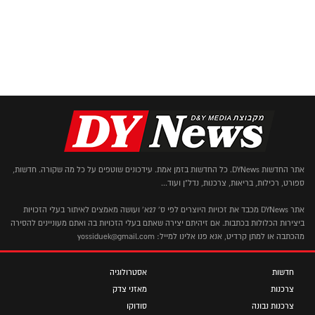
אתר החדשות DYNews. כל החדשות בזמן אמת. עידכונים שוטפים על כל מה שקורה. חדשות,
ספורט, רכילות, בריאות, צרכנות, נדל"ן ועוד...
אתר DYNews מכבד את זכויות היוצרים לפי ס' 27א' ועושה מאמצים לאיתור בעלי הזכויות
ביצירות הכלולות בכתבות. אם זיהיתם יצירה שאתם בעלי הזכויות בה ואתם מעוניינים להסירה
מהכתבה או למתן קרדיט, אנא פנו אלינו למייל: yossiduek@gmail.com
חדשות
אסטרולוגיה
צרכנות
מאזני צדק
צרכנות נבונה
סודוקו