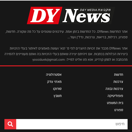
אתר החדשות DYNews. כל החדשות בזמן אמת. עידכונים שוטפים על כל מה שקורה. חדשות,
ספורט, רכילות, בריאות, צרכנות, נדל"ן ועוד...
אתר DYNews מכבד את זכויות היוצרים לפי ס' 27א' ועושה מאמצים לאיתור בעלי הזכויות
ביצירות הכלולות בכתבות. אם זיהיתם יצירה שאתם בעלי הזכויות בה ואתם מעוניינים להסירה
מהכתבה או למתן קרדיט, אנא פנו אלינו למייל: yossiduek@gmail.com
חדשות
אסטרולוגיה
צרכנות
מאזני צדק
צרכנות נבונה
סודוקו
פופוליטיקה
תשבץ
בית המשפט
ספורט