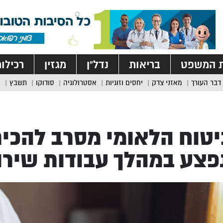
ת המשפט
בריאות
נדל”ן
מגזין
רכילו
דבר העורך
מאזני צדק
יחסים וזוגיות
אסטרולוגיה
סודוקו
תשבץ
טוח הלאומי מסרב להכי
צע במהלך עבודות שירו