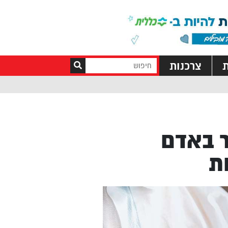
ת
צרכנות
ר באדם
ת