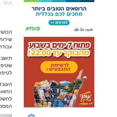
, 2021
הכושי
שירות,
עבודה
תושב א
שטיפת
לטיפול
העובד 
התאונ
לתשלו
המסמכ