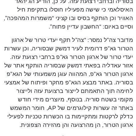
בסוריה וברחבי רצועת עזה. על כן, הודיע הג’יהאד
האיסלאמי כי שישה מפעיליו חוסלו בתקיפת חיל
האוויר וכן הותקף בסיס ובו קציני “משמרות המהפכה”,
וסיים באיום: “החשבון עדיין פתוח”.
מדובר צה”ל נמסר: “צה”ל תקף יעדי טרור של ארגון
הטרור גא”פ דרומית לעיר דמשק שבסוריה, וכן עשרות
יעדי טרור של ארגון הטרור גא”פ ברחבי רצועת עזה.
אזור עאדליה בפאתי דמשק שבסוריה הותקף אתר של
ארגון הטרור גא”פ, המהווה עוגן משמעותי של הגא”פ
בסוריה. באתר מבצע הגא”פ מחקר ופיתוח של אמצעי
לחימה תוך התאמתם לייצור ברצועת עזה ולייצור
מקומי בשטח סוריה. בנוסף, מיוצרים מידי חודש
באתר זה עשרות קילוגרמים של AP, חומר המשמש
כדלק לרקטות ומתקיימות בו הכשרות טכניות לפעילי
ארגון הטרור, הן מהרצועה והן מהזירה הצפונית.