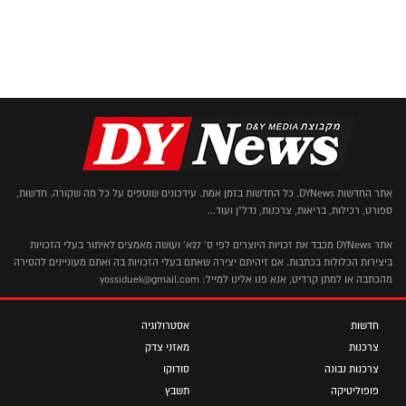
אתר החדשות DYNews. כל החדשות בזמן אמת. עידכונים שוטפים על כל מה שקורה. חדשות,
ספורט, רכילות, בריאות, צרכנות, נדל"ן ועוד...
אתר DYNews מכבד את זכויות היוצרים לפי ס' 27א' ועושה מאמצים לאיתור בעלי הזכויות
ביצירות הכלולות בכתבות. אם זיהיתם יצירה שאתם בעלי הזכויות בה ואתם מעוניינים להסירה
מהכתבה או למתן קרדיט, אנא פנו אלינו למייל: yossiduek@gmail.com
חדשות
אסטרולוגיה
צרכנות
מאזני צדק
צרכנות נבונה
סודוקו
פופוליטיקה
תשבץ