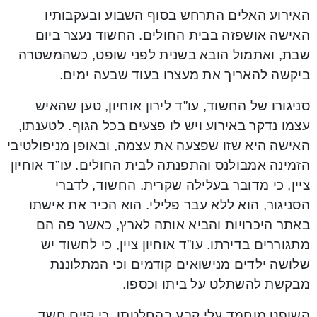
האירוע האלים התרחש בסוף השבוע ובעקבותיו
האישה אושפזה בבית החולים. החשוד נעצר ביום
שבת, ואתמול הובא בשנית לפני שופט, כשהמשטרה
ביקשה להאריך את מעצרו בעוד שבעה ימים.
סניגורו של החשוד, עו”ד לירון אוחיון, טען שהאיש
עצמו נדקר באירוע ויש לו פצעים בכל הגוף. לטענתו,
האישה היא שזו שפצעה את עצמה, ובאופן מניפולטיבי
הזמינה אמבולנס והתפנתה לבית החולים. עו”ד אוחיון
ציין, כי מדובר בעלילה שקרית. החשוד, לדברי
הסניגור, הוא ללא עבר פלילי. הוא הכיר את אישתו
באתר היכרויות והביא אותה לארץ, כאשר פה הם
מתגוררים בדירתו. עו”ד אוחיון ציין, כי לחשוד יש
שלושה ילדים מנישואים קודמים וכי המתלוננת
מבקשת להשתלט על ביתו וכספו.
השופט מוחמד עלי קבע בהחלטתו, כי קיים חשד