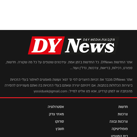
אתר החדשות DYNews. כל החדשות בזמן אמת. עידכונים שוטפים על כל מה שקורה. חדשות,
ספורט, רכילות, בריאות, צרכנות, נדל"ן ועוד...
אתר DYNews מכבד את זכויות היוצרים לפי ס' 27א' ועושה מאמצים לאיתור בעלי הזכויות
ביצירות הכלולות בכתבות. אם זיהיתם יצירה שאתם בעלי הזכויות בה ואתם מעוניינים להסירה
מהכתבה או למתן קרדיט, אנא פנו אלינו למייל: yossiduek@gmail.com
חדשות
אסטרולוגיה
צרכנות
מאזני צדק
צרכנות נבונה
סודוקו
פופוליטיקה
תשבץ
בית המשפט