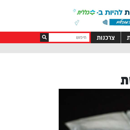
ת
צרכנות
ת