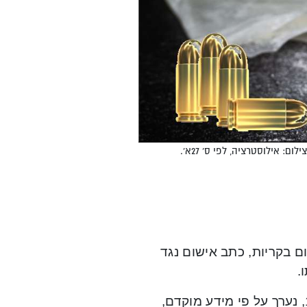
: אילוסטרציה, לפי ס' 27א'.
 בקריות, כתב אישום נגד
מכתב האישום עולה, כי בתאריך 13 למאי השנה, בשעה 19.30, נערך על פי מידע מוקדם,