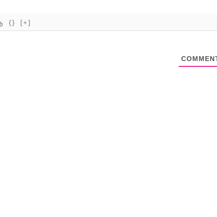
{}
[+]