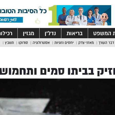
ת המשפט
בריאות
נדל”ן
מגזין
רכילו
דבר העורך
מאזני צדק
יחסים וזוגיות
אסטרולוגיה
סודוקו
תשבץ
יק בביתו סמים ותחמוש