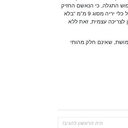
פוש התגלה, כי הנאשם החזיק
בארון המטבח, בתוך שקית של קופת חולים, כדורי תחמושת של כלי יריה מסוג 9 מ”מ “בלא
ן לצריכה עצמית, זאת ללא
מושת, שאינם חלק מהותי