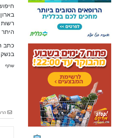
חיפוש
רשות ע
היתר כ
כתב ה
בנשק,
שתף
הרש