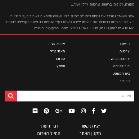
ספורט, רכילות, בריאות, צרכנות, נדל"ן ועוד...
אתר DYNews מכבד את זכויות היוצרים לפי ס' 27א' ועושה מאמצים לאיתור בעלי הזכויות
ביצירות הכלולות בכתבות. אם זיהיתם יצירה שאתם בעלי הזכויות בה ואתם מעוניינים להסירה
מהכתבה או למתן קרדיט, אנא פנו אלינו למייל: yossiduek@gmail.com
חדשות
אסטרולוגיה
צרכנות
מאזני צדק
צרכנות נבונה
סודוקו
פופוליטיקה
תשבץ
בית המשפט
ספורט
יצירת קשר
דבר העורך
תקנון האתר
המייל האדום