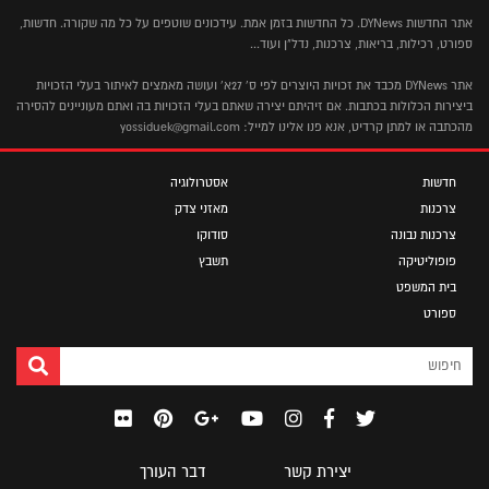
אתר החדשות DYNews. כל החדשות בזמן אמת. עידכונים שוטפים על כל מה שקורה. חדשות,
ספורט, רכילות, בריאות, צרכנות, נדל"ן ועוד...
אתר DYNews מכבד את זכויות היוצרים לפי ס' 27א' ועושה מאמצים לאיתור בעלי הזכויות
ביצירות הכלולות בכתבות. אם זיהיתם יצירה שאתם בעלי הזכויות בה ואתם מעוניינים להסירה
מהכתבה או למתן קרדיט, אנא פנו אלינו למייל: yossiduek@gmail.com
חדשות
אסטרולוגיה
צרכנות
מאזני צדק
צרכנות נבונה
סודוקו
פופוליטיקה
תשבץ
בית המשפט
ספורט
יצירת קשר
דבר העורך