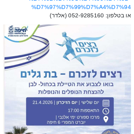
%D7%97%D7%99%D7%A4%D7%94
או בטלפון: 052-9285160 (אלדר)