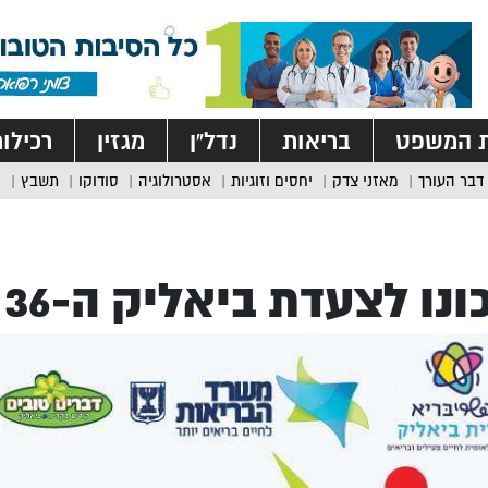
ת המשפט
בריאות
נדל”ן
מגזין
רכילו
דבר העורך
מאזני צדק
יחסים וזוגיות
אסטרולוגיה
סודוקו
תשבץ
ונו לצעדת ביאליק ה-36