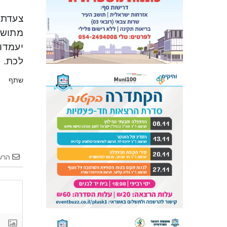
לכת. 
שתף
הרש