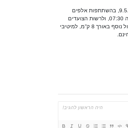
צעדת קרית ביאליק תצא לדרך, בפעם ה-36 ברציפות, ב-9.5.2020, בהשתתפות אלפים
מתושבי העיר והסביבה. הזינוק יחל בשמורת אפק, החל מהשעה 07:30, ולרשות הצועדים
יעמדו שני מסלולים, מסלול באורך 4 ק”מ לכל המשפחה, ומסלול נוסף באורך 8 ק”מ, למיטיבי
נם.