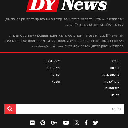
אתר החדשות DYNews. כל החדשות בזמן אמת. עידכונים שוטפים על כל מה שקורה. חדשות,
ספורט, רכילות, בריאות, צרכנות, נדל"ן ועוד...
אתר DYNews מכבד את זכויות היוצרים לפי ס' 27א' ועושה מאמצים לאיתור בעלי הזכויות
ביצירות הכלולות בכתבות. אם זיהיתם יצירה שאתם בעלי הזכויות בה ואתם מעוניינים להסירה
מהכתבה או למתן קרדיט, אנא פנו אלינו למייל: yossiduek@gmail.com
חדשות
אסטרולוגיה
צרכנות
מאזני צדק
צרכנות נבונה
סודוקו
פופוליטיקה
תשבץ
בית המשפט
ספורט