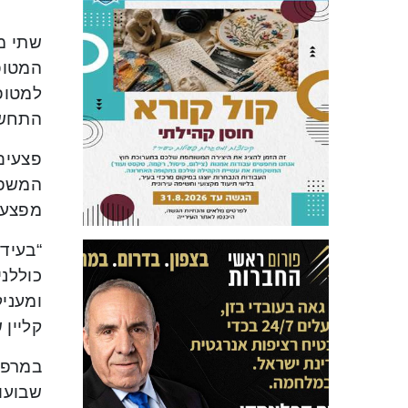
שתי מ
המטופל
למטופ
התחשב
פצעים 
מפצעים
“בעידן
כוללנ
ומעניק
קליין 
שבועות