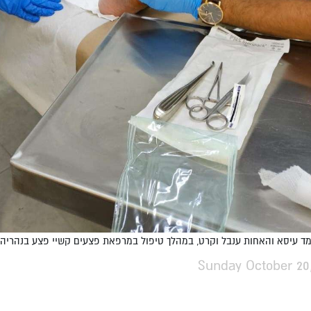
מד עיסא והאחות ענבל וקרט, במהלך טיפול במרפאת פצעים קשיי פצע בנהריה. צ
Sunday October 20