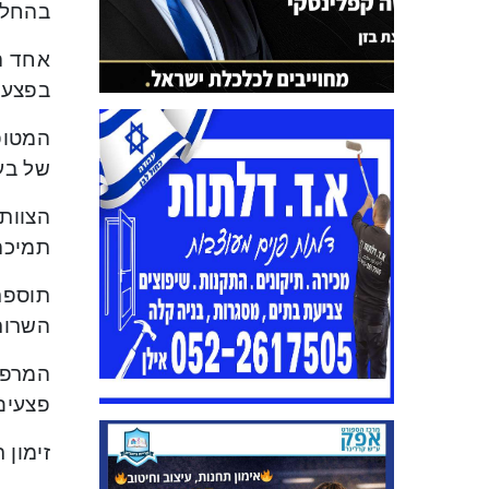
בהחלמה
אחד הי
בפצעי
המטופ
של בעי
הצוות
תמיכה
תוספת 
השרות
המרפא
פצעים 
זימון תור דרך מוקד