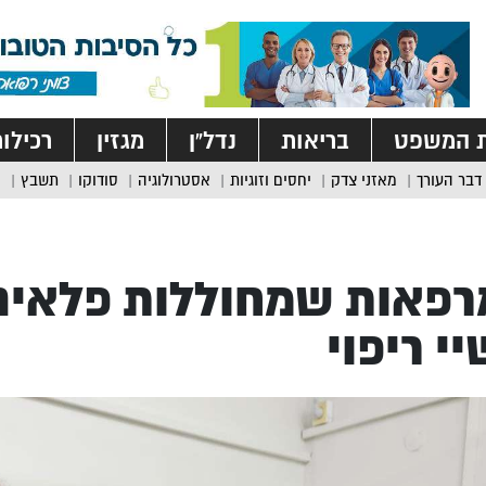
ת המשפט
בריאות
נדל”ן
מגזין
רכילו
דבר העורך
מאזני צדק
יחסים וזוגיות
אסטרולוגיה
סודוקו
תשבץ
רפאות שמחוללות פלאים
י ריפוי