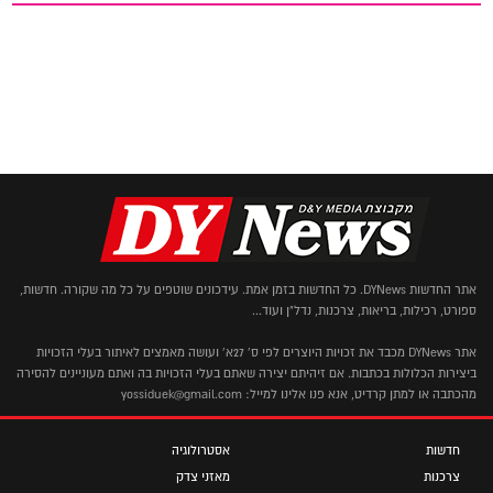
אתר החדשות DYNews. כל החדשות בזמן אמת. עידכונים שוטפים על כל מה שקורה. חדשות,
ספורט, רכילות, בריאות, צרכנות, נדל"ן ועוד...
אתר DYNews מכבד את זכויות היוצרים לפי ס' 27א' ועושה מאמצים לאיתור בעלי הזכויות
ביצירות הכלולות בכתבות. אם זיהיתם יצירה שאתם בעלי הזכויות בה ואתם מעוניינים להסירה
מהכתבה או למתן קרדיט, אנא פנו אלינו למייל: yossiduek@gmail.com
חדשות
אסטרולוגיה
צרכנות
מאזני צדק