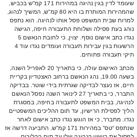
שעומד לדין בגין נהיגה במהירות 171 קמ”ש בכביש,
שהמהירות המותרת בו היא 80 קמ”ש, המשיך לנהוג,
למרות שבית המשפט פסל אותו לנהיגה. הוא נתפס
נוהג בעת פסילה ושלוחת התעבורה חיפה, הגישה
נגדו כתב אישום נוסף. יצוין, כי לחובת הנאשם 5
הרשעות בגין עבירות תעבורה ועומדים נגדו עוד 4
תיקי תעבורה פתוחים.
מכתב האישום עולה, כי בתאריך 20 לאפריל השנה,
בשעה 19.00, נהג הנאשם ברחוב האצטדיון בקריית
חיים, אז נעצר לבדיקה שגרתית בידי שוטר. בבדיקה
התברר, כי בתאריך 27 לינואר השנה נפסל הנאשם
לנהיגה, בבית המשפט לתעבורה בחיפה, במסגרת
הליך לפסילת הרישיון, עד תום ההליכים המשפטיים
נגדו. מתברר, כי אז הוגש נגדו כתב אישום לאחר
שנתפס “טס” במהירות 171 קמ”ש. התביעה דרשה אז
לפסול את רישיון הנהיגה שלו עד תום ההליכים