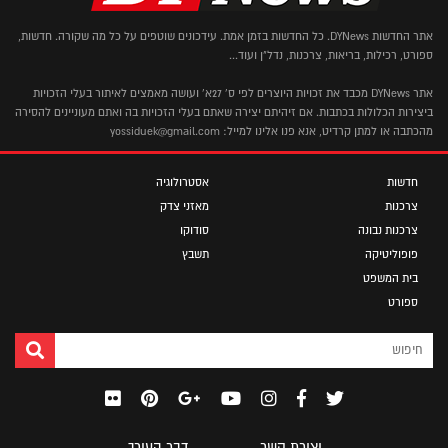
אתר החדשות DYNews. כל החדשות בזמן אמת. עידכונים שוטפים על כל מה שקורה. חדשות,
ספורט, רכילות, בריאות, צרכנות, נדל"ן ועוד...
אתר DYNews מכבד את זכויות היוצרים לפי ס' 27א' ועושה מאמצים לאיתור בעלי הזכויות
ביצירות הכלולות בכתבות. אם זיהיתם יצירה שאתם בעלי הזכויות בה ואתם מעוניינים להסירה
מהכתבה או למתן קרדיט, אנא פנו אלינו למייל: yossiduek@gmail.com
חדשות
אסטרולוגיה
צרכנות
מאזני צדק
צרכנות נבונה
סודוקו
פופוליטיקה
תשבץ
בית המשפט
ספורט
יצירת קשר
דבר העורך