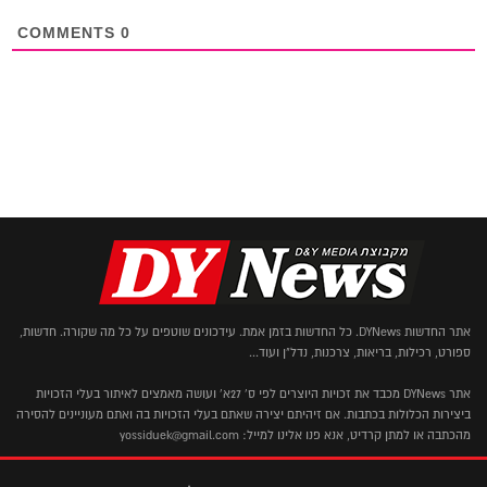
COMMENTS
0
אתר החדשות DYNews. כל החדשות בזמן אמת. עידכונים שוטפים על כל מה שקורה. חדשות,
ספורט, רכילות, בריאות, צרכנות, נדל"ן ועוד...
אתר DYNews מכבד את זכויות היוצרים לפי ס' 27א' ועושה מאמצים לאיתור בעלי הזכויות
ביצירות הכלולות בכתבות. אם זיהיתם יצירה שאתם בעלי הזכויות בה ואתם מעוניינים להסירה
מהכתבה או למתן קרדיט, אנא פנו אלינו למייל: yossiduek@gmail.com