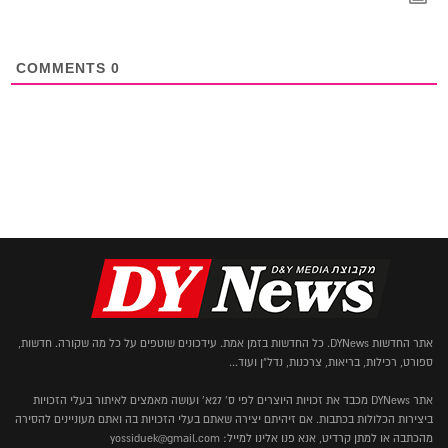
COMMENTS
0
אתר החדשות DYNews. כל החדשות בזמן אמת. עידכונים שוטפים על כל מה שקורה. חדשות,
ספורט, רכילות, בריאות, צרכנות, נדל"ן ועוד...
אתר DYNews מכבד את זכויות היוצרים לפי ס' 27א' ועושה מאמצים לאיתור בעלי הזכויות
ביצירות הכלולות בכתבות. אם זיהיתם יצירה שאתם בעלי הזכויות בה ואתם מעוניינים להסירה
מהכתבה או למתן קרדיט, אנא פנו אלינו למייל: yossiduek@gmail.com