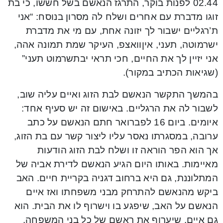
02.44 לפנות בוקר, התרגז הנאשם בשל חששו, כי בת
זוגו מדברת עם אחרים ושלח לה מסרון בנוסח: “אני
ת’רגליים ישבור לך יזונה אחת, עם מי את מדברת
ישרמוטה, תעני, איןוואצפ, העיקר שמת תמונה אהה,
אני יזיין לך את החיים, חכי תראי יבתשרמוט תעני”
(שגיאות הכתיב במקור).
בהמשך התקשר הנאשם לבת הזוג ואיים עליה שוב,
לשבור לה את הרגליים. באישום זה יש סעיף אחד:
איומים. ביום 16 לפברואר חתם הנאשם על כתב
ערובה, במסגרתו נאסר עליו ליצור קשר עם בת הזוג,
אך הוא הפר הוראה זו ושלח לבת הזוג הודעות
מאיימות. באותו היום הגיע הנאשם לדירת אביה של
המתלוננת, גם היא ברחוב דגניה בקריית חיים. האב
ביקש מהנאשם להתרחק מבני משפחתו ואז איים
הנאשם על האב, שיפגע בו וישרוף לו את הבית. הוא
גם איים, שיערוף את ראשם של כל בני המשפחה.