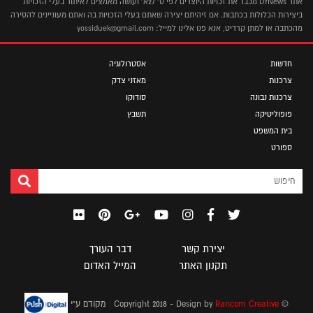
אתר DYNews מכבד את זכויות היוצרים לפי ס' 27א' ועושה מאמצים לאיתור בעלי הזכויות
ביצירות הכלולות בכתבות. אם זיהיתם יצירה שאתם בעלי הזכויות בה ואתם מעוניינים להסירה
מהכתבה או למתן קרדיט, אנא פנו אלינו למייל: yossiduek@gmail.com
חדשות
אסטרולוגיה
צרכנות
מאזני צדק
צרכנות נבונה
סודוקו
פופוליטיקה
תשבץ
בית המשפט
ספורט
יצירת קשר
דבר העורך
תקנון האתר
המייל האדום
|
© Copyright 2018 - Design by
Rancom Creative
מקודם ע"י