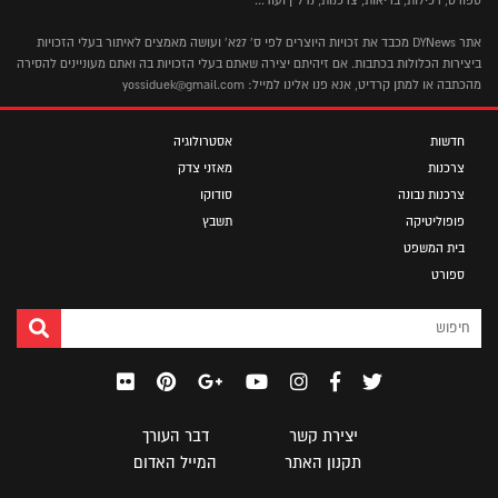
אתר DYNews מכבד את זכויות היוצרים לפי ס' 27א' ועושה מאמצים לאיתור בעלי הזכויות
ביצירות הכלולות בכתבות. אם זיהיתם יצירה שאתם בעלי הזכויות בה ואתם מעוניינים להסירה
מהכתבה או למתן קרדיט, אנא פנו אלינו למייל: yossiduek@gmail.com
חדשות
אסטרולוגיה
צרכנות
מאזני צדק
צרכנות נבונה
סודוקו
פופוליטיקה
תשבץ
בית המשפט
ספורט
יצירת קשר
דבר העורך
תקנון האתר
המייל האדום