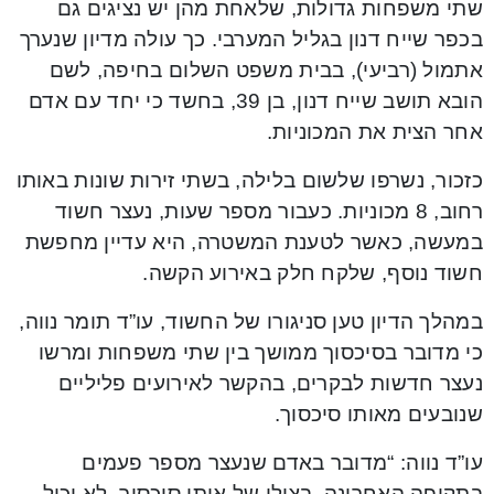
שתי משפחות גדולות, שלאחת מהן יש נציגים גם
בכפר שייח דנון בגליל המערבי. כך עולה מדיון שנערך
אתמול (רביעי), בבית משפט השלום בחיפה, לשם
הובא תושב שייח דנון, בן 39, בחשד כי יחד עם אדם
אחר הצית את המכוניות.
כזכור, נשרפו שלשום בלילה, בשתי זירות שונות באותו
רחוב, 8 מכוניות. כעבור מספר שעות, נעצר חשוד
במעשה, כאשר לטענת המשטרה, היא עדיין מחפשת
חשוד נוסף, שלקח חלק באירוע הקשה.
במהלך הדיון טען סניגורו של החשוד, עו”ד תומר נווה,
כי מדובר בסיכסוך ממושך בין שתי משפחות ומרשו
נעצר חדשות לבקרים, בהקשר לאירועים פליליים
שנובעים מאותו סיכסוך.
עו”ד נווה: “מדובר באדם שנעצר מספר פעמים
בתקופה האחרונה, בצילו של אותו סיכסוך. לא יכול