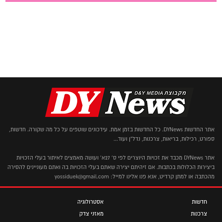
אתר החדשות DYNews. כל החדשות בזמן אמת. עידכונים שוטפים על כל מה שקורה. חדשות,
ספורט, רכילות, בריאות, צרכנות, נדל"ן ועוד...
אתר DYNews מכבד את זכויות היוצרים לפי ס' 27א' ועושה מאמצים לאיתור בעלי הזכויות
ביצירות הכלולות בכתבות. אם זיהיתם יצירה שאתם בעלי הזכויות בה ואתם מעוניינים להסירה
מהכתבה או למתן קרדיט, אנא פנו אלינו למייל: yossiduek@gmail.com
חדשות
אסטרולוגיה
צרכנות
מאזני צדק