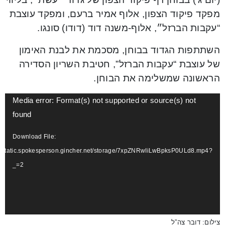
מפקד פיקוד הצפון, אלוף אמיר ברעם, ומפקד עוצבת
“עקבות הברזל״, אלוף-משנה דוד (דודו) סונגו.
השתתפות הגדוד בבוחן, מסכמת את לבנת האימון
של עוצבת “עקבות הברזל”, חטיבת השריון הסדירה
הראשונה שמשלימה את הבוחן.
Video
Media error: Format(s) not supported or source(s) not
Player
found
Download File:
://static.spokesperson.gincher.net/storage/7xpZNRwIiLwBpksP0ULd8.mp4?
_=2
צילום: דובר צה”ל