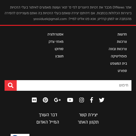
אתר DYNews מכבד את זכויות היוצרים לפי ס' 27א' ועושה מאמצים לאיתור בעלי הזכויות
ביצירות הכלולות בכתבות. אם זיהיתם יצירה שאתם בעלי הזכויות בה ואתם מעוניינים להסירה
מהכתבה או למתן קרדיט, אנא פנו אלינו למייל: yossiduek@gmail.com
חדשות
אסטרולוגיה
צרכנות
מאזני צדק
צרכנות נבונה
סודוקו
פופוליטיקה
תשבץ
בית המשפט
ספורט
יצירת קשר
דבר העורך
תקנון האתר
המייל האדום