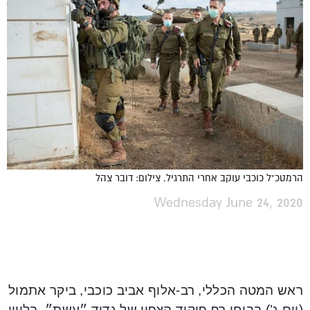
הרמטכ"ל כוכבי עוקב אחרי התרגיל. צילום: דובר צהל
Wednesday June 24, 2020
ראש המטה הכללי, רב-אלוף אביב כוכבי, ביקר אתמול
(יום ג’) בבוחן רף פיקוד הצפון של גדוד ״עשת״, בליווי