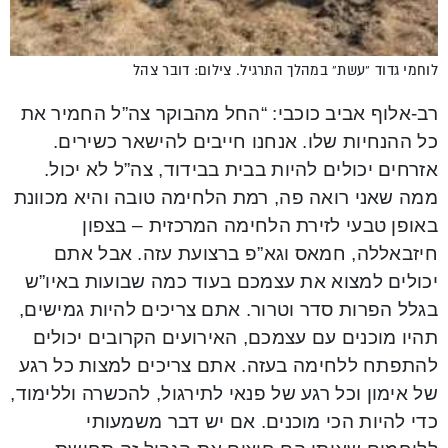
לוחמי גדוד “עשת” במהלך התרגיל. צילום: דובר צהל
רב-אלוף אביב כוכבי: “החל מהבוקר צה”ל החמיר את
כל ההנחיות שלו. אנחנו חייבים להישאר כשירים.
אזרחים יכולים להיות בבית בבידוד, צה”ל לא יכול.
ממה שאני רואה פה, רמת הלחימה טובה והיא מכוונת
באופן טבעי לזירת הלחימה המרכזית – בצפון
חיזבאללה, חמאס וגא”פ ברצועת עזה. אבל אתם
יכולים למצוא את עצמכם בעוד כמה שבועות באיו”ש
בגלל הפרות סדר וטרור. אתם צריכים להיות גמישים,
תהיו מוכנים עם עצמכם, האירועים הקרובים יכולים
להתפתח ללחימה בעזה. אתם צריכים למצות כל רגע
של אימון וכל רגע של פנאי לתירגול, להכשרה וללימוד,
כדי להיות הכי מוכנים. אם יש דבר משמעותי