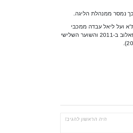
”א ועל ליאל עבדה ממכבי
פ”ת. כהן הינו שחקן העונה ראשון של מכבי חיפה מאז ליאור רפאלוב ב-2011 והשוער השלישי