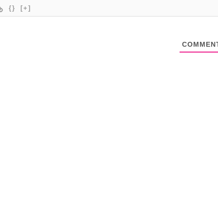
{}
[+]