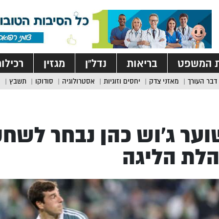
ת המשפט
בריאות
נדל”ן
מגזין
רכילו
דבר העורך
מאזני צדק
יחסים וזוגיות
אסטרולוגיה
סודוקו
תשבץ
ער ג’וש כהן נבחר לשחק
לת הליגה