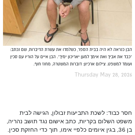
הבן כנראה לא היה בבית הספר, כשלמדו את עשרת הדיברות, שם נכתב:
"כבד את אביך ואת אימך למען יאריכון ימיך". הבן איים על הוריו עם סכין
ועומד למשפט. צילום ארכיון: דוברות המשטרה, מחוז חוף.
Thursday May 28, 2026
חסר כבוד: לשכת התביעות זבולון, הגישה לבית
משפט השלום בקריות, כתב אישום נגד תושב נהריה,
בן 36, בגין איומים כלפיי אימו, תוך כדי החזקת סכין.