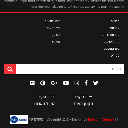
ביצירות הכלולות בכתבות. אם זיהיתם יצירה שאתם בעלי הזכויות בה ואתם מעוניינים להסירה
מהכתבה או למתן קרדיט, אנא פנו אלינו למייל: yossiduek@gmail.com
חדשות
אסטרולוגיה
צרכנות
מאזני צדק
צרכנות נבונה
סודוקו
פופוליטיקה
תשבץ
בית המשפט
ספורט
יצירת קשר
דבר העורך
תקנון האתר
המייל האדום
|
© Copyright 2018 - Design by
Rancom Creative
מקודם ע"י