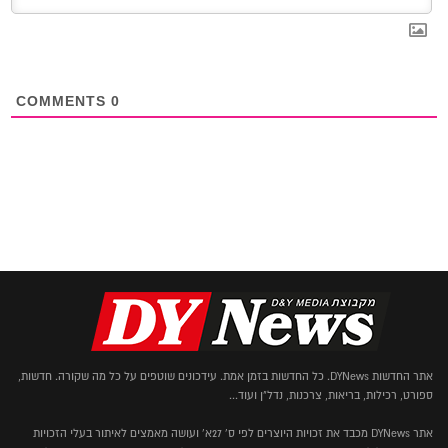
COMMENTS
0
אתר החדשות DYNews. כל החדשות בזמן אמת. עידכונים שוטפים על כל מה שקורה. חדשות,
ספורט, רכילות, בריאות, צרכנות, נדל"ן ועוד...
אתר DYNews מכבד את זכויות היוצרים לפי ס' 27א' ועושה מאמצים לאיתור בעלי הזכויות