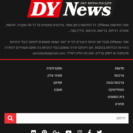
אתר החדשות DYNews. כל החדשות בזמן אמת. עידכונים שוטפים על כל מה שקורה. חדשות,
ספורט, רכילות, בריאות, צרכנות, נדל"ן ועוד...
אתר DYNews מכבד את זכויות היוצרים לפי ס' 27א' ועושה מאמצים לאיתור בעלי הזכויות
ביצירות הכלולות בכתבות. אם זיהיתם יצירה שאתם בעלי הזכויות בה ואתם מעוניינים להסירה
מהכתבה או למתן קרדיט, אנא פנו אלינו למייל: yossiduek@gmail.com
חדשות
אסטרולוגיה
צרכנות
מאזני צדק
צרכנות נבונה
סודוקו
פופוליטיקה
תשבץ
בית המשפט
ספורט