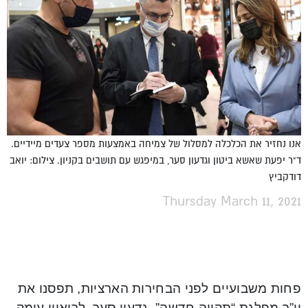
אנו נחזיר את הכלכלה למסלול של צמיחה באמצעות מספר צעדים מיידיים.
ד"ר יפעת שאשא ביטון וגדעון סער, במיפגש עם תושבים בקניון. צילום: יואב
דודקביץ
Thursday March 11, 2021
פחות משבועיים לפני הבחירות הארציות, תפסנו את
יו”ר מפלגת “תקווה חדשה”, גדעון סער, לריאיון עומק