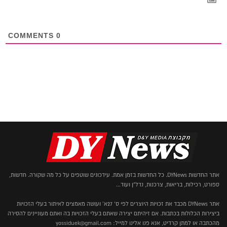
COMMENTS
0
אתר החדשות DYNews. כל החדשות בזמן אמת. עידכונים שוטפים על כל מה שקורה. חדשות,
ספורט, רכילות, בריאות, צרכנות, נדל"ן ועוד...
אתר DYNews מכבד את זכויות היוצרים לפי ס' 27א' ועושה מאמצים לאיתור בעלי הזכויות
ביצירות הכלולות בכתבות. אם זיהיתם יצירה שאתם בעלי הזכויות בה ואתם מעוניינים להסירה
מהכתבה או למתן קרדיט, אנא פנו אלינו למייל: yossiduek@gmail.com